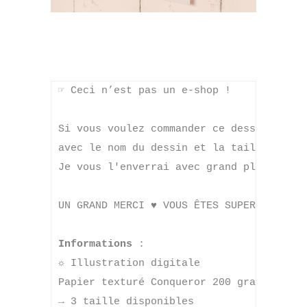
☞
 Ceci n’est pas un e-shop ! 

Si vous voulez commander ce dessin, 
envo
avec le nom du dessin et la taille désiré
Je vous l'enverrai avec grand plaisir par
UN GRAND MERCI ♥ VOUS ÊTES SUPERS

Informations 
☼
 Illustration digitale

Papier texturé Conqueror 200 grammes
