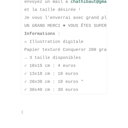
envoyez un mail à 
chathibaut@gmail.com 
 
et la taille désirée ! 

Je vous l'enverrai avec grand plaisir par
Informations 
☼
 Illustration digitale 

Papier texturé Conqueror 200 grammes 

✓
✓
✓
✓
 30x40 cm : 30 euros
☾